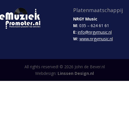
Platenmaatschappij
NRGY Music
M:
035 – 624 61 61
E:
info@nrgymusic.nl
W:
www.nrgymusic.nl
All rights reserved! ©
2026
John de Bever.nl
Webdesign:
Linssen Design.nl