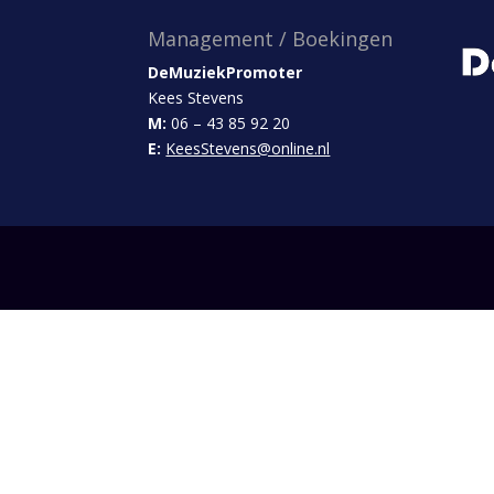
Management / Boekingen
DeMuziekPromoter
Kees Stevens
M:
06 – 43 85 92 20
E:
KeesStevens@online.nl