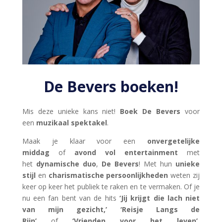
De Bevers boeken!
Mis deze unieke kans niet!
Boek De Bevers
voor
een
muzikaal spektakel
.
Maak je klaar voor een
onvergetelijke
middag
of
avond vol entertainment
met
het
dynamische duo
,
De Bevers
! Met hun
unieke
stijl
en
charismatische persoonlijkheden
weten zij
keer op keer het publiek te raken en te vermaken. Of je
nu een fan bent van de hits
‘Jij krijgt die lach niet
van mijn gezicht,’
‘Reisje Langs de
Rijn’
of
‘Vrienden voor het leven’
,