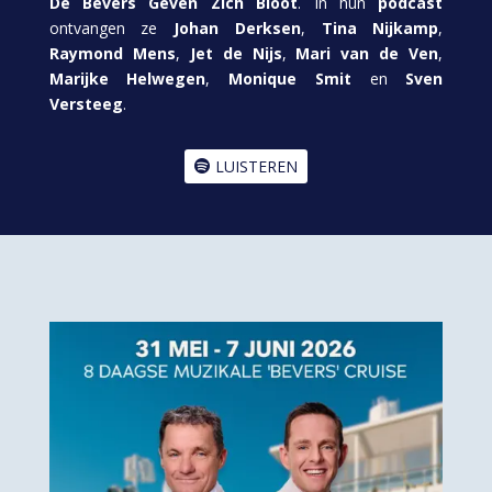
De Bevers Geven Zich Bloot
. In hun
podcast
ontvangen ze
Johan Derksen
,
Tina Nijkamp
,
Raymond Mens
,
Jet de Nijs
,
Mari van de Ven
,
Marijke Helwegen
,
Monique Smit
en
Sven
Versteeg
.
LUISTEREN