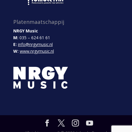
Platenmaatschappij
NRGY Music
M:
035 – 624 61 61
E:
info@nrgymusic.nl
W:
www.nrgymusic.nl