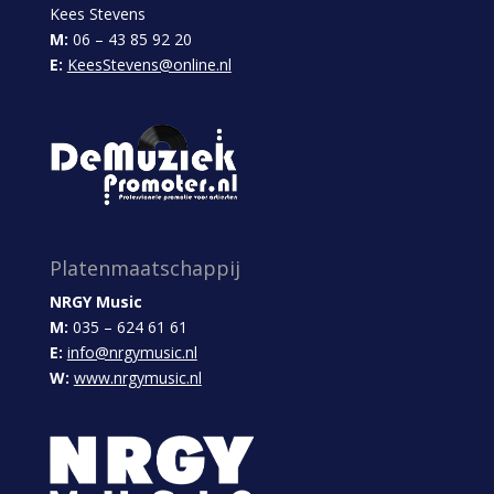
Kees Stevens
M:
06 – 43 85 92 20
E:
KeesStevens@online.nl
Platenmaatschappij
NRGY Music
M:
035 – 624 61 61
E:
info@nrgymusic.nl
W:
www.nrgymusic.nl