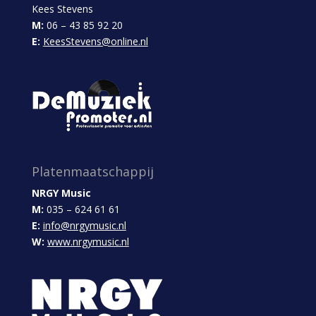
Kees Stevens
M:
06 – 43 85 92 20
E:
KeesStevens@online.nl
Platenmaatschappij
NRGY Music
M:
035 – 624 61 61
E:
info@nrgymusic.nl
W:
www.nrgymusic.nl