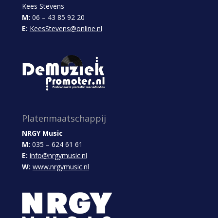
Kees Stevens
M:
06 – 43 85 92 20
E:
KeesStevens@online.nl
Platenmaatschappij
NRGY Music
M:
035 – 624 61 61
E:
info@nrgymusic.nl
W:
www.nrgymusic.nl