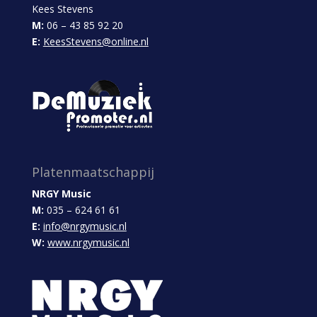
Kees Stevens
M:
06 – 43 85 92 20
E:
KeesStevens@online.nl
Platenmaatschappij
NRGY Music
M:
035 – 624 61 61
E:
info@nrgymusic.nl
W:
www.nrgymusic.nl