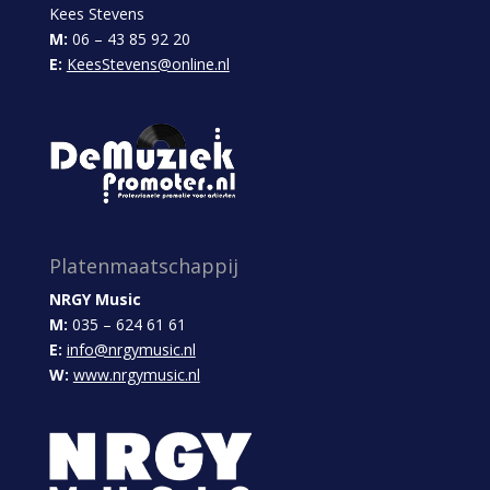
Kees Stevens
M:
06 – 43 85 92 20
E:
KeesStevens@online.nl
Platenmaatschappij
NRGY Music
M:
035 – 624 61 61
E:
info@nrgymusic.nl
W:
www.nrgymusic.nl