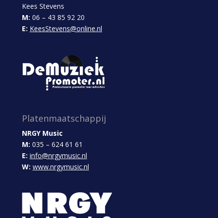
Kees Stevens
M:
06 – 43 85 92 20
E:
KeesStevens@online.nl
Platenmaatschappij
NRGY Music
M:
035 – 624 61 61
E:
info@nrgymusic.nl
W:
www.nrgymusic.nl