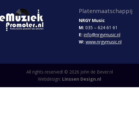
Platenmaatschappij
NRGY Music
M:
035 – 624 61 61
E:
info@nrgymusic.nl
W:
www.nrgymusic.nl
All rights reserved! ©
2026
John de Bever.nl
Webdesign:
Linssen Design.nl