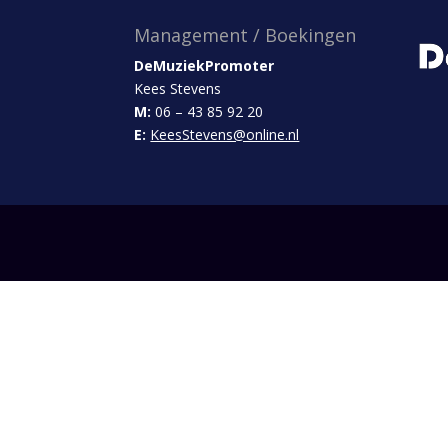
Management / Boekingen
DeMuziekPromoter
Kees Stevens
M:
06 – 43 85 92 20
E:
KeesStevens@online.nl