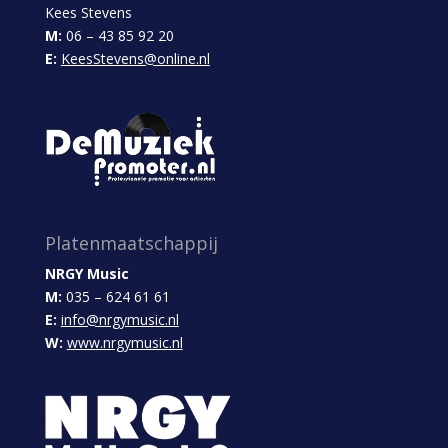
Kees Stevens
M:
06 – 43 85 92 20
E:
KeesStevens@online.nl
Platenmaatschappij
NRGY Music
M:
035 – 624 61 61
E:
info@nrgymusic.nl
W:
www.nrgymusic.nl