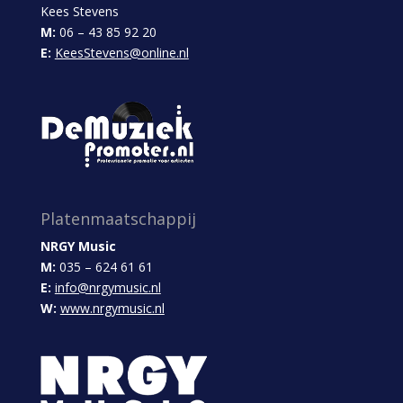
Kees Stevens
M:
06 – 43 85 92 20
E:
KeesStevens@online.nl
Platenmaatschappij
NRGY Music
M:
035 – 624 61 61
E:
info@nrgymusic.nl
W:
www.nrgymusic.nl