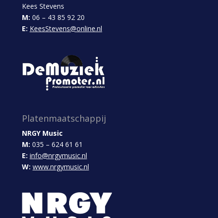
Kees Stevens
M:
06 – 43 85 92 20
E:
KeesStevens@online.nl
Platenmaatschappij
NRGY Music
M:
035 – 624 61 61
E:
info@nrgymusic.nl
W:
www.nrgymusic.nl