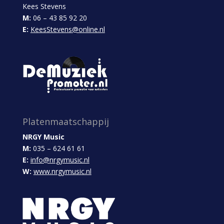
Kees Stevens
M:
06 – 43 85 92 20
E:
KeesStevens@online.nl
Platenmaatschappij
NRGY Music
M:
035 – 624 61 61
E:
info@nrgymusic.nl
W:
www.nrgymusic.nl