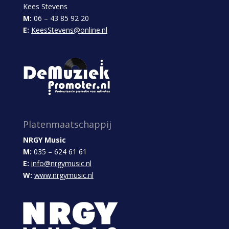
Kees Stevens
M:
06 – 43 85 92 20
E:
KeesStevens@online.nl
Platenmaatschappij
NRGY Music
M:
035 – 624 61 61
E:
info@nrgymusic.nl
W:
www.nrgymusic.nl