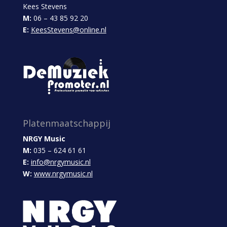
Kees Stevens
M:
06 – 43 85 92 20
E:
KeesStevens@online.nl
Platenmaatschappij
NRGY Music
M:
035 – 624 61 61
E:
info@nrgymusic.nl
W:
www.nrgymusic.nl