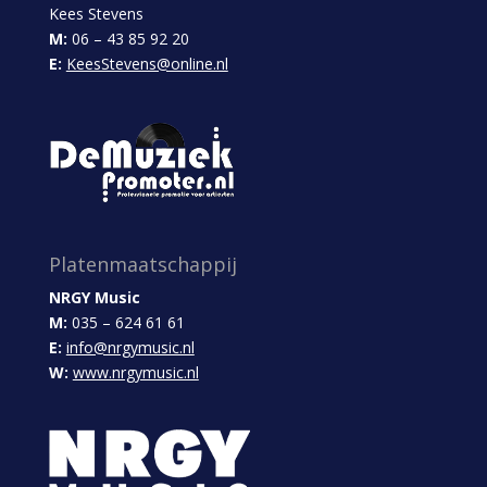
Kees Stevens
M:
06 – 43 85 92 20
E:
KeesStevens@online.nl
Platenmaatschappij
NRGY Music
M:
035 – 624 61 61
E:
info@nrgymusic.nl
W:
www.nrgymusic.nl