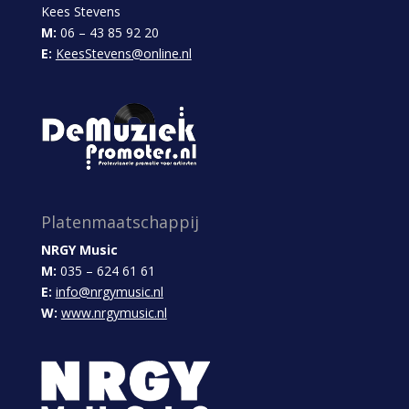
Kees Stevens
M:
06 – 43 85 92 20
E:
KeesStevens@online.nl
Platenmaatschappij
NRGY Music
M:
035 – 624 61 61
E:
info@nrgymusic.nl
W:
www.nrgymusic.nl