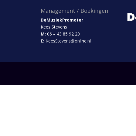
Management / Boekingen
DeMuziekPromoter
Kees Stevens
M:
06 – 43 85 92 20
E:
KeesStevens@online.nl