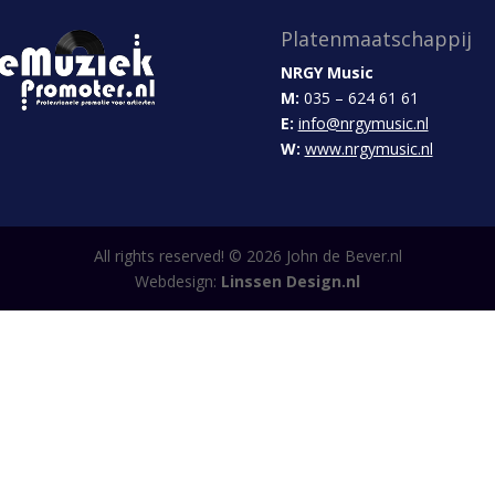
Platenmaatschappij
NRGY Music
M:
035 – 624 61 61
E:
info@nrgymusic.nl
W:
www.nrgymusic.nl
All rights reserved! ©
2026
John de Bever.nl
Webdesign:
Linssen Design.nl