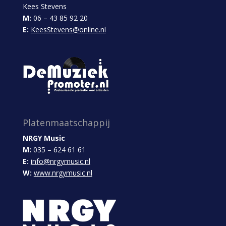
Kees Stevens
M:
06 – 43 85 92 20
E:
KeesStevens@online.nl
Platenmaatschappij
NRGY Music
M:
035 – 624 61 61
E:
info@nrgymusic.nl
W:
www.nrgymusic.nl