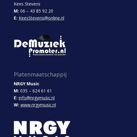
Kees Stevens
M:
06 – 43 85 92 20
E:
KeesStevens@online.nl
Platenmaatschappij
NRGY Music
M:
035 – 624 61 61
E:
info@nrgymusic.nl
W:
www.nrgymusic.nl