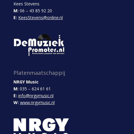
Kees Stevens
M:
06 – 43 85 92 20
E:
KeesStevens@online.nl
Platenmaatschappij
NRGY Music
M:
035 – 624 61 61
E:
info@nrgymusic.nl
W:
www.nrgymusic.nl