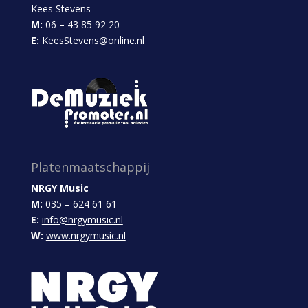
Kees Stevens
M:
06 – 43 85 92 20
E:
KeesStevens@online.nl
Platenmaatschappij
NRGY Music
M:
035 – 624 61 61
E:
info@nrgymusic.nl
W:
www.nrgymusic.nl