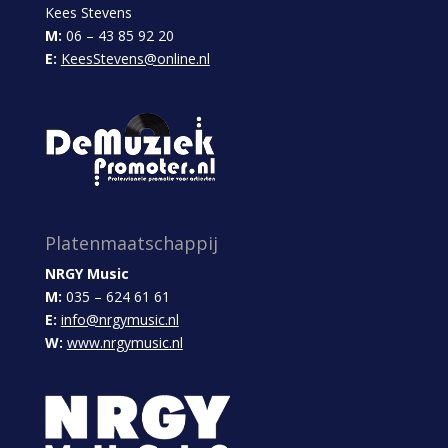
Kees Stevens
M:
06 – 43 85 92 20
E:
KeesStevens@online.nl
Platenmaatschappij
NRGY Music
M:
035 – 624 61 61
E:
info@nrgymusic.nl
W:
www.nrgymusic.nl