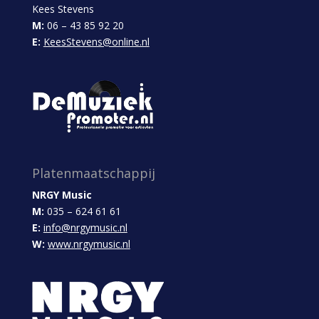
Kees Stevens
M:
06 – 43 85 92 20
E:
KeesStevens@online.nl
Platenmaatschappij
NRGY Music
M:
035 – 624 61 61
E:
info@nrgymusic.nl
W:
www.nrgymusic.nl