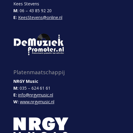
Kees Stevens
M:
06 – 43 85 92 20
E:
KeesStevens@online.nl
Platenmaatschappij
NRGY Music
M:
035 – 624 61 61
E:
info@nrgymusic.nl
W:
www.nrgymusic.nl