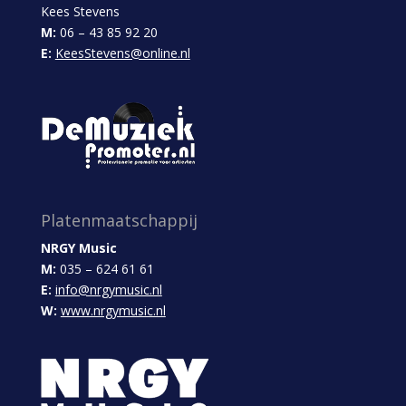
Kees Stevens
M:
06 – 43 85 92 20
E:
KeesStevens@online.nl
Platenmaatschappij
NRGY Music
M:
035 – 624 61 61
E:
info@nrgymusic.nl
W:
www.nrgymusic.nl