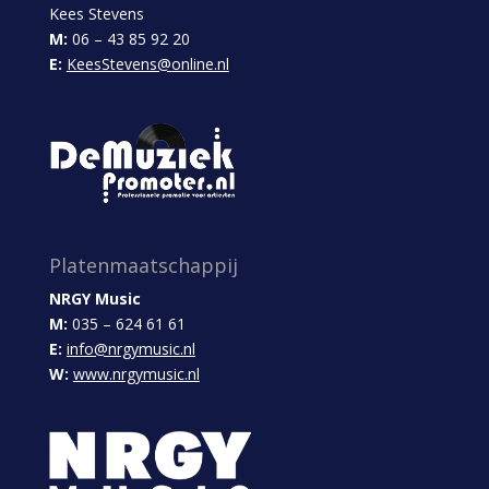
Kees Stevens
M:
06 – 43 85 92 20
E:
KeesStevens@online.nl
Platenmaatschappij
NRGY Music
M:
035 – 624 61 61
E:
info@nrgymusic.nl
W:
www.nrgymusic.nl