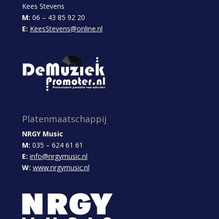
Kees Stevens
M:
06 – 43 85 92 20
E:
KeesStevens@online.nl
Platenmaatschappij
NRGY Music
M:
035 – 624 61 61
E:
info@nrgymusic.nl
W:
www.nrgymusic.nl