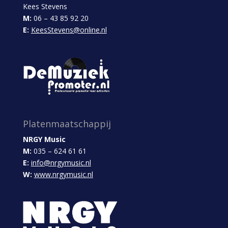
Kees Stevens
M:
06 – 43 85 92 20
E:
KeesStevens@online.nl
Platenmaatschappij
NRGY Music
M:
035 – 624 61 61
E:
info@nrgymusic.nl
W:
www.nrgymusic.nl