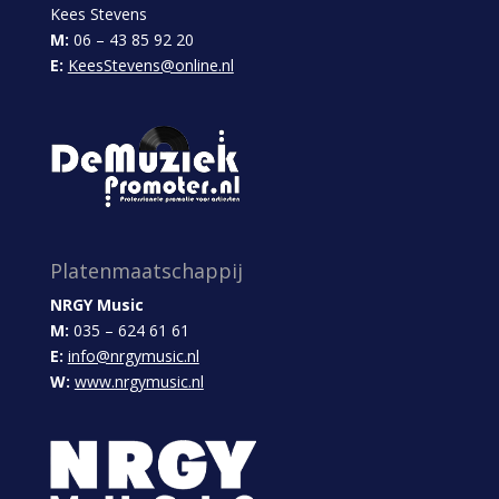
Kees Stevens
M:
06 – 43 85 92 20
E:
KeesStevens@online.nl
Platenmaatschappij
NRGY Music
M:
035 – 624 61 61
E:
info@nrgymusic.nl
W:
www.nrgymusic.nl