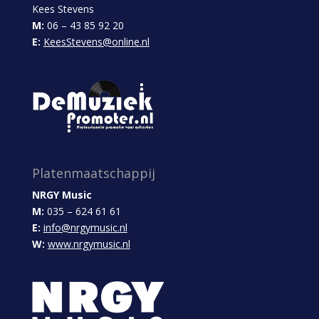
Kees Stevens
M:
06 – 43 85 92 20
E:
KeesStevens@online.nl
Platenmaatschappij
NRGY Music
M:
035 – 624 61 61
E:
info@nrgymusic.nl
W:
www.nrgymusic.nl