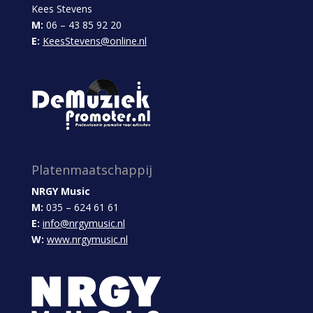
Kees Stevens
M:
06 – 43 85 92 20
E:
KeesStevens@online.nl
Platenmaatschappij
NRGY Music
M:
035 – 624 61 61
E:
info@nrgymusic.nl
W:
www.nrgymusic.nl