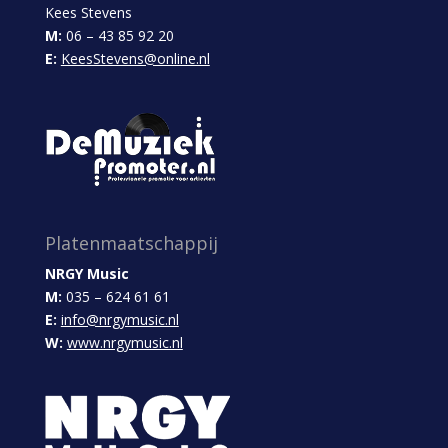
Kees Stevens
M:
06 – 43 85 92 20
E:
KeesStevens@online.nl
Platenmaatschappij
NRGY Music
M:
035 – 624 61 61
E:
info@nrgymusic.nl
W:
www.nrgymusic.nl