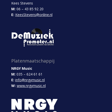
Kees Stevens
M:
06 – 43 85 92 20
E:
KeesStevens@online.nl
Platenmaatschappij
NRGY Music
M:
035 – 624 61 61
E:
info@nrgymusic.nl
W:
www.nrgymusic.nl