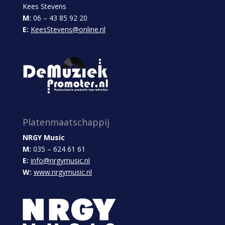
Kees Stevens
M:
06 – 43 85 92 20
E:
KeesStevens@online.nl
Platenmaatschappij
NRGY Music
M:
035 – 624 61 61
E:
info@nrgymusic.nl
W:
www.nrgymusic.nl