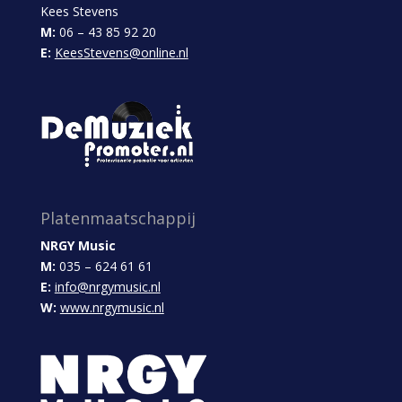
Kees Stevens
M:
06 – 43 85 92 20
E:
KeesStevens@online.nl
Platenmaatschappij
NRGY Music
M:
035 – 624 61 61
E:
info@nrgymusic.nl
W:
www.nrgymusic.nl