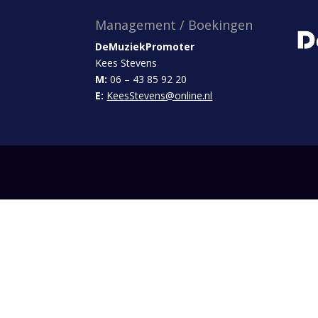
Management / Boekingen
DeMuziekPromoter
Kees Stevens
M:
06 – 43 85 92 20
E:
KeesStevens@online.nl