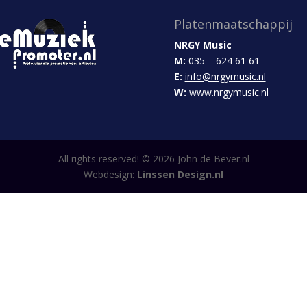
Platenmaatschappij
NRGY Music
M:
035 – 624 61 61
E:
info@nrgymusic.nl
W:
www.nrgymusic.nl
All rights reserved! ©
2026
John de Bever.nl
Webdesign:
Linssen Design.nl