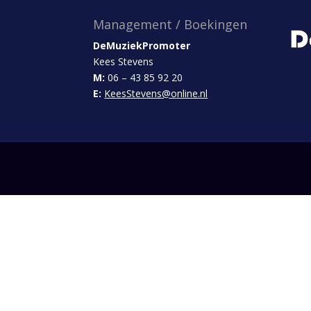
Management / Boekingen
DeMuziekPromoter
Kees Stevens
M:
06 – 43 85 92 20
E:
KeesStevens@online.nl