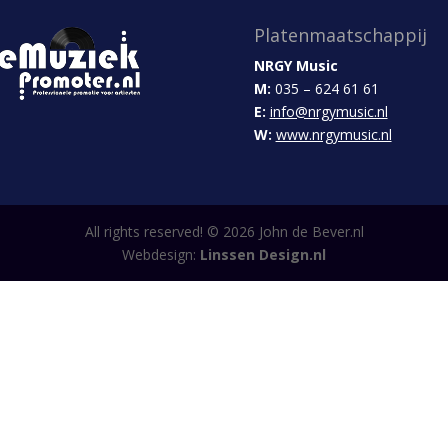
Platenmaatschappij
NRGY Music
M:
035 – 624 61 61
E:
info@nrgymusic.nl
W:
www.nrgymusic.nl
All rights reserved! ©
2026
John de Bever.nl
Webdesign:
Linssen Design.nl