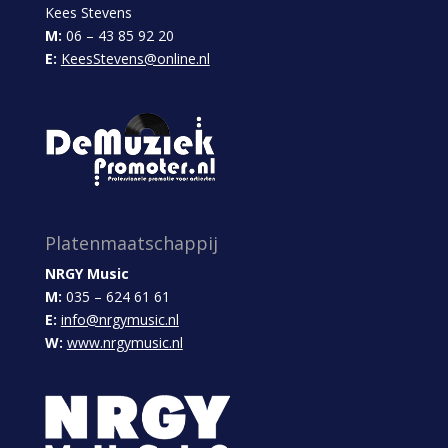
Kees Stevens
M:
06 – 43 85 92 20
E:
KeesStevens@online.nl
Platenmaatschappij
NRGY Music
M:
035 – 624 61 61
E:
info@nrgymusic.nl
W:
www.nrgymusic.nl