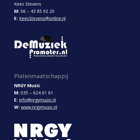
Kees Stevens
M:
06 – 43 85 92 20
E:
KeesStevens@online.nl
Platenmaatschappij
NRGY Music
M:
035 – 624 61 61
E:
info@nrgymusic.nl
W:
www.nrgymusic.nl