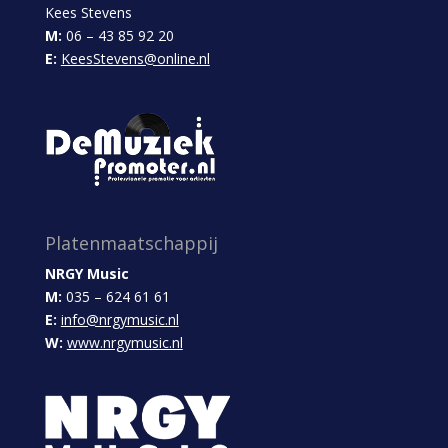
Kees Stevens
M:
06 – 43 85 92 20
E:
KeesStevens@online.nl
Platenmaatschappij
NRGY Music
M:
035 – 624 61 61
E:
info@nrgymusic.nl
W:
www.nrgymusic.nl