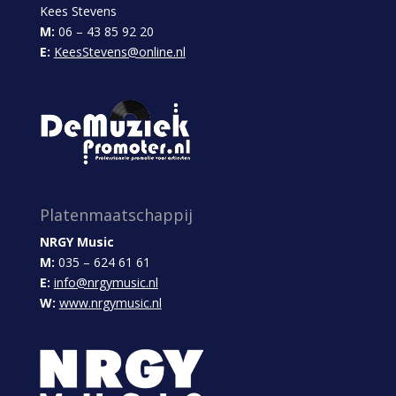
Kees Stevens
M:
06 – 43 85 92 20
E:
KeesStevens@online.nl
Platenmaatschappij
NRGY Music
M:
035 – 624 61 61
E:
info@nrgymusic.nl
W:
www.nrgymusic.nl