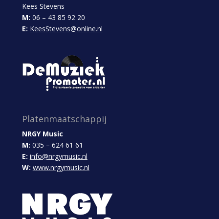
Kees Stevens
M:
06 – 43 85 92 20
E:
KeesStevens@online.nl
Platenmaatschappij
NRGY Music
M:
035 – 624 61 61
E:
info@nrgymusic.nl
W:
www.nrgymusic.nl