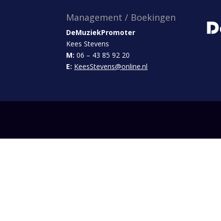
Management / Boekingen
DeMuziekPromoter
Kees Stevens
M:
06 – 43 85 92 20
E:
KeesStevens@online.nl