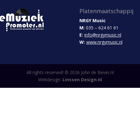
Platenmaatschappij
NRGY Music
M:
035 – 624 61 61
E:
info@nrgymusic.nl
W:
www.nrgymusic.nl
All rights reserved! ©
2026
John de Bever.nl
Webdesign:
Linssen Design.nl