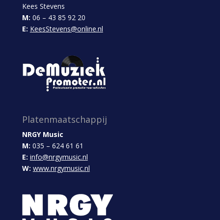
Kees Stevens
M:
06 – 43 85 92 20
E:
KeesStevens@online.nl
Platenmaatschappij
NRGY Music
M:
035 – 624 61 61
E:
info@nrgymusic.nl
W:
www.nrgymusic.nl