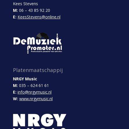
Kees Stevens
M:
06 – 43 85 92 20
E:
KeesStevens@online.nl
Platenmaatschappij
NRGY Music
M:
035 – 624 61 61
E:
info@nrgymusic.nl
W:
www.nrgymusic.nl