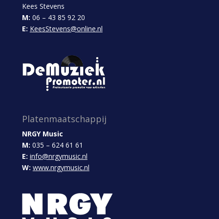
Kees Stevens
M:
06 – 43 85 92 20
E:
KeesStevens@online.nl
Platenmaatschappij
NRGY Music
M:
035 – 624 61 61
E:
info@nrgymusic.nl
W:
www.nrgymusic.nl