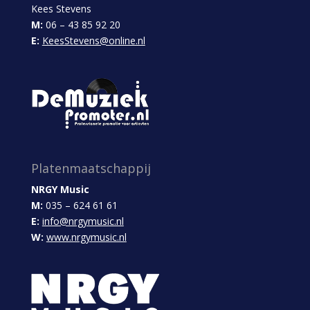
Kees Stevens
M:
06 – 43 85 92 20
E:
KeesStevens@online.nl
Platenmaatschappij
NRGY Music
M:
035 – 624 61 61
E:
info@nrgymusic.nl
W:
www.nrgymusic.nl