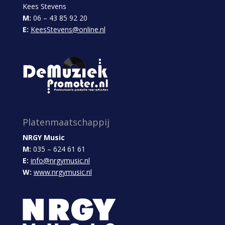
Kees Stevens
M:
06 – 43 85 92 20
E:
KeesStevens@online.nl
Platenmaatschappij
NRGY Music
M:
035 – 624 61 61
E:
info@nrgymusic.nl
W:
www.nrgymusic.nl