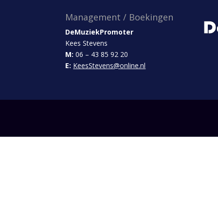
Management / Boekingen
DeMuziekPromoter
Kees Stevens
M:
06 – 43 85 92 20
E:
KeesStevens@online.nl